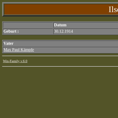
Il
Datum
Geburt :
30.12.1914
Vater
Max Paul Kämpfe
Win-Family v.6.0