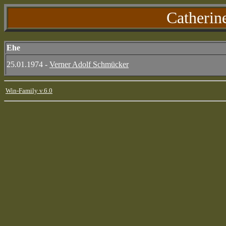
Catherin
Ehe
25.01.1974 -
Verner Adolf Schmücker
Win-Family v.6.0