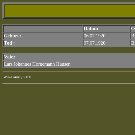
Datum
O
Geburt :
06.07.1920
B
Tod :
07.07.1920
B
Vater
Lars Johannes Hornemann Hansen
Win-Family v.6.0