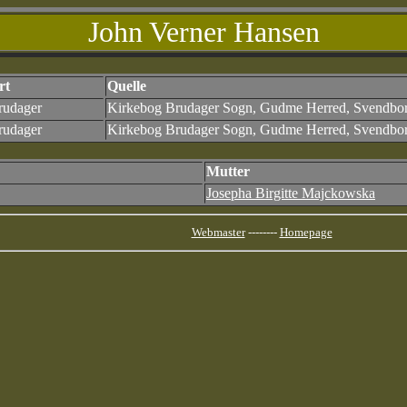
John Verner Hansen
rt
Quelle
rudager
Kirkebog Brudager Sogn, Gudme Herred, Svendbo
rudager
Kirkebog Brudager Sogn, Gudme Herred, Svendbo
Mutter
Josepha Birgitte Majckowska
Webmaster
--------
Homepage