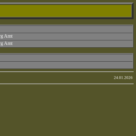
rg Amt
rg Amt
24.01.2026